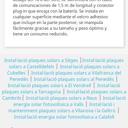
de comunicaciones de 1,5 m de longitud y conector
plug-in que encaja con la batería. Se instala en
cualquier superficie mediante el velcro adhesivo
que incluye en la parte posterior, se manipula
fácilmente gracias a su tamaño y peso óptimo y
tiene un consumo reducido.
|
Instal·lació plaques solars a Sitges
Instal·lació plaques
|
solars a Castelldefels
Instal·lació plaques solars a
|
Cubelles
Instal·lació plaques solars a Vilafranca del
|
|
Penedés
Instal·lació plaques solars al Penedés
|
Instal·lació plaques solars a El Vendrell
Instal·lació
|
plaques solars a Tarragona
Instal·lació plaques solars a
|
|
Cambrils
Instal·lació plaques solars a Reus
Instal·lació
|
energia solar fotovoltaica a Valls
Instal·lació i
|
manteniment plaques solars a Vilanova i la Geltrú
Instal·lació energia solar fotovoltaica a Calafell