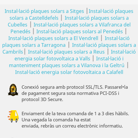
|
Instal·lació plaques solars a Sitges
Instal·lació plaques
|
solars a Castelldefels
Instal·lació plaques solars a
|
Cubelles
Instal·lació plaques solars a Vilafranca del
|
|
Penedés
Instal·lació plaques solars al Penedés
|
Instal·lació plaques solars a El Vendrell
Instal·lació
|
plaques solars a Tarragona
Instal·lació plaques solars a
|
|
Cambrils
Instal·lació plaques solars a Reus
Instal·lació
|
energia solar fotovoltaica a Valls
Instal·lació i
|
manteniment plaques solars a Vilanova i la Geltrú
Instal·lació energia solar fotovoltaica a Calafell
Conexió segura amb protocol SSL/TLS. Passarel•la
de pagament segura sota normativa PCI-DSS i
protocol 3D Secure.
Enviament de la teva comanda de 1 a 3 dies hàbils.
Una vegada la comanda ha estat
enviada, rebràs un correu electrònic informatiu.