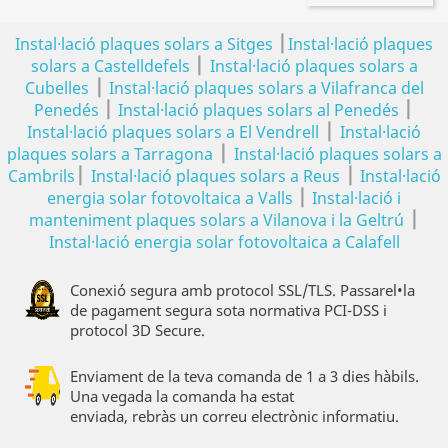
|
Instal·lació plaques solars a Sitges
Instal·lació plaques
|
solars a Castelldefels
Instal·lació plaques solars a
|
Cubelles
Instal·lació plaques solars a Vilafranca del
|
|
Penedés
Instal·lació plaques solars al Penedés
|
Instal·lació plaques solars a El Vendrell
Instal·lació
|
plaques solars a Tarragona
Instal·lació plaques solars a
|
|
Cambrils
Instal·lació plaques solars a Reus
Instal·lació
|
energia solar fotovoltaica a Valls
Instal·lació i
|
manteniment plaques solars a Vilanova i la Geltrú
Instal·lació energia solar fotovoltaica a Calafell
Conexió segura amb protocol SSL/TLS. Passarel•la
de pagament segura sota normativa PCI-DSS i
protocol 3D Secure.
Enviament de la teva comanda de 1 a 3 dies hàbils.
Una vegada la comanda ha estat
enviada, rebràs un correu electrònic informatiu.