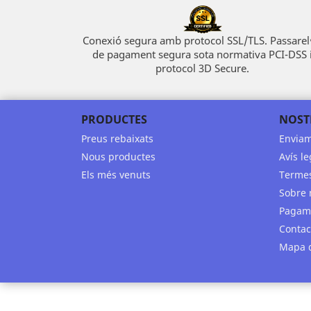
Conexió segura amb protocol SSL/TLS. Passarel
de pagament segura sota normativa PCI-DSS 
protocol 3D Secure.
PRODUCTES
NOST
Preus rebaixats
Envia
Nous productes
Avís le
Els més venuts
Termes
Sobre 
Pagam
Contac
Mapa d