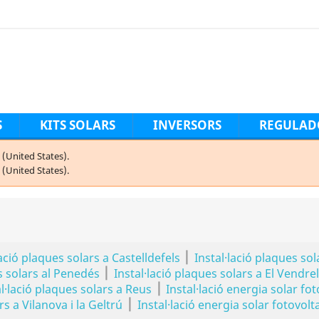
S
KITS SOLARS
INVERSORS
REGULAD
(United States).
(United States).
|
lació plaques solars a Castelldefels
Instal·lació plaques sol
|
s solars al Penedés
Instal·lació plaques solars a El Vendrel
|
al·lació plaques solars a Reus
Instal·lació energia solar fot
|
s a Vilanova i la Geltrú
Instal·lació energia solar fotovolta