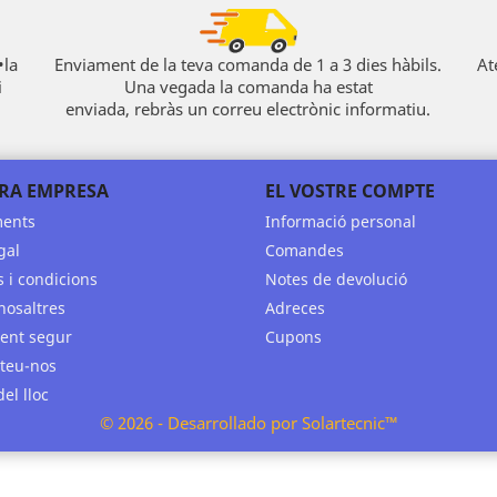
•la
Enviament de la teva comanda de 1 a 3 dies hàbils.
At
i
Una vegada la comanda ha estat
enviada, rebràs un correu electrònic informatiu.
RA EMPRESA
EL VOSTRE COMPTE
ments
Informació personal
gal
Comandes
 i condicions
Notes de devolució
nosaltres
Adreces
ent segur
Cupons
teu-nos
el lloc
© 2026 - Desarrollado por Solartecnic™