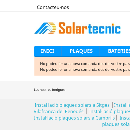
Contacteu-nos
INICI
PLAQUES
BATERIE
No podeu fer una nova comanda des del vostre país 
No podeu fer una nova comanda des del vostre país 
Les nostres botigues
|
Instal·lació plaques solars a Sitges
Instal·
|
Vilafranca del Penedés
Instal·lació plaque
|
Instal·lació plaques solars a Cambrils
Inst
plaques solar