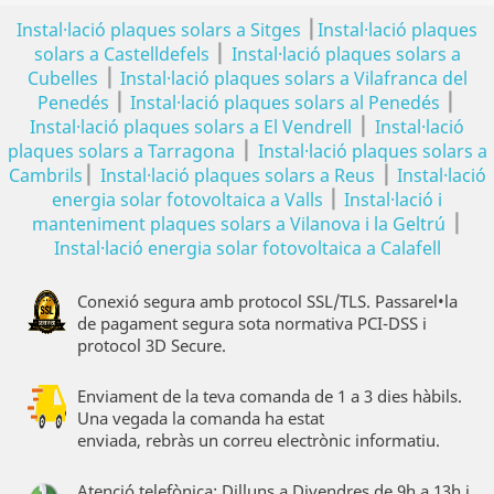
|
Instal·lació plaques solars a Sitges
Instal·lació plaques
|
solars a Castelldefels
Instal·lació plaques solars a
|
Cubelles
Instal·lació plaques solars a Vilafranca del
|
|
Penedés
Instal·lació plaques solars al Penedés
|
Instal·lació plaques solars a El Vendrell
Instal·lació
|
plaques solars a Tarragona
Instal·lació plaques solars a
|
|
Cambrils
Instal·lació plaques solars a Reus
Instal·lació
|
energia solar fotovoltaica a Valls
Instal·lació i
|
manteniment plaques solars a Vilanova i la Geltrú
Instal·lació energia solar fotovoltaica a Calafell
Conexió segura amb protocol SSL/TLS. Passarel•la
de pagament segura sota normativa PCI-DSS i
protocol 3D Secure.
Enviament de la teva comanda de 1 a 3 dies hàbils.
Una vegada la comanda ha estat
enviada, rebràs un correu electrònic informatiu.
Atenció telefònica: Dilluns a Divendres de 9h a 13h i