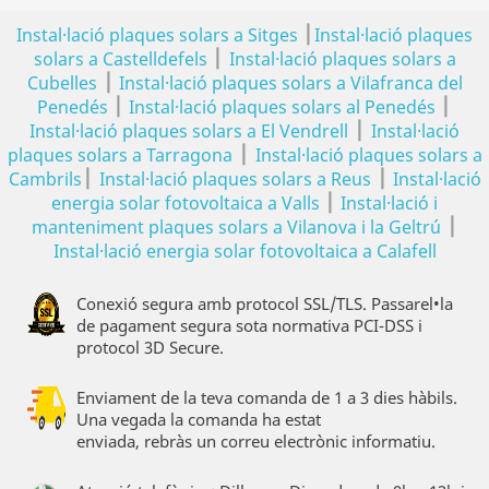
|
Instal·lació plaques solars a Sitges
Instal·lació plaques
|
solars a Castelldefels
Instal·lació plaques solars a
|
Cubelles
Instal·lació plaques solars a Vilafranca del
|
|
Penedés
Instal·lació plaques solars al Penedés
|
Instal·lació plaques solars a El Vendrell
Instal·lació
|
plaques solars a Tarragona
Instal·lació plaques solars a
|
|
Cambrils
Instal·lació plaques solars a Reus
Instal·lació
|
energia solar fotovoltaica a Valls
Instal·lació i
|
manteniment plaques solars a Vilanova i la Geltrú
Instal·lació energia solar fotovoltaica a Calafell
Conexió segura amb protocol SSL/TLS. Passarel•la
de pagament segura sota normativa PCI-DSS i
protocol 3D Secure.
Enviament de la teva comanda de 1 a 3 dies hàbils.
Una vegada la comanda ha estat
enviada, rebràs un correu electrònic informatiu.