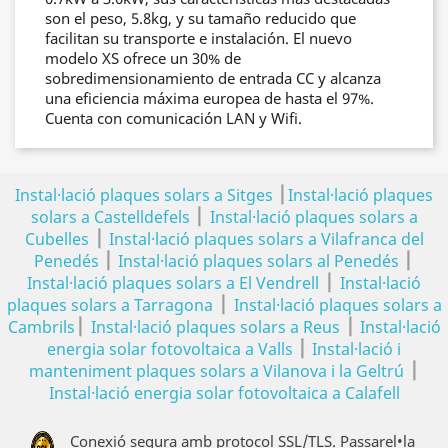
son el peso, 5.8kg, y su tamaño reducido que
facilitan su transporte e instalación. El nuevo
modelo XS ofrece un 30% de
sobredimensionamiento de entrada CC y alcanza
una eficiencia máxima europea de hasta el 97%.
Cuenta con comunicación LAN y Wifi.
|
Instal·lació plaques solars a Sitges
Instal·lació plaques
|
solars a Castelldefels
Instal·lació plaques solars a
|
Cubelles
Instal·lació plaques solars a Vilafranca del
|
|
Penedés
Instal·lació plaques solars al Penedés
|
Instal·lació plaques solars a El Vendrell
Instal·lació
|
plaques solars a Tarragona
Instal·lació plaques solars a
|
|
Cambrils
Instal·lació plaques solars a Reus
Instal·lació
|
energia solar fotovoltaica a Valls
Instal·lació i
|
manteniment plaques solars a Vilanova i la Geltrú
Instal·lació energia solar fotovoltaica a Calafell
Conexió segura amb protocol SSL/TLS. Passarel•la