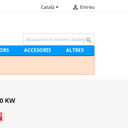


Català
Entreu

ORS
ACCESORIS
ALTRES
.0 KW