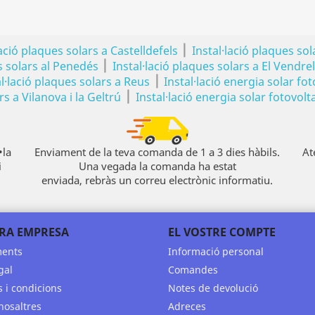
|
lació plaques solars a Castelldefels
Instal·lació plaques sol
|
s solars al Penedés
Instal·lació plaques solars a El Vendrel
|
al·lació plaques solars a Reus
Instal·lació energia solar fot
|
s a Vilanova i la Geltrú
Instal·lació energia solar fotovolta
•la
Enviament de la teva comanda de 1 a 3 dies hàbils.
At
i
Una vegada la comanda ha estat
enviada, rebràs un correu electrònic informatiu.
RA EMPRESA
EL VOSTRE COMPTE
ments
Informació personal
gal
Comandes
 i condicions
Notes de devolució
nosaltres
Adreces