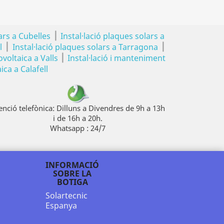
|
ars a Cubelles
Instal·lació plaques solars a
|
|
l
Instal·lació plaques solars a Tarragona
|
ovoltaica a Valls
Instal·lació i manteniment
ica a Calafell
enció telefònica: Dilluns a Divendres de 9h a 13h
i de 16h a 20h.
Whatsapp : 24/7
INFORMACIÓ
SOBRE LA
BOTIGA
Solartecnic
Espanya