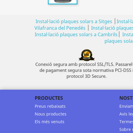
|
Instal·lació plaques solars a Sitges
Instal·
|
Vilafranca del Penedés
Instal·lació plaque
|
Instal·lació plaques solars a Cambrils
Inst
plaques solar
Conexió segura amb protocol SSL/TLS. Passarel
de pagament segura sota normativa PCI-DSS 
protocol 3D Secure.
PRODUCTES
NOST
Preus rebaixats
Envia
Nous productes
Avís le
Els més venuts
Termes
Sobre 