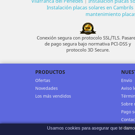
Vilafranca del Penedés
|
Instalación placas s
Instalación placas solares en Cambrils
mantenimiento placas 
Conexión segura con protocolo SSL/TLS. Pasare
de pago segura bajo normativa PCI-DSS y
protocolo 3D Secure.
PRODUCTOS
NUES
Ofertas
Envío
Novedades
Aviso l
Los más vendidos
Términ
Sobre 
Pago s
Contac
Mapa d
Usamos cookies para asegurar que te damos l