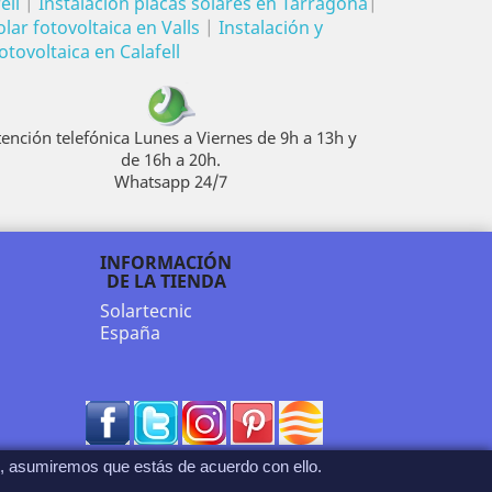
ell
|
Instalación placas solares en Tarragona
|
lar fotovoltaica en Valls
|
Instalación y
otovoltaica en Calafell
tención telefónica Lunes a Viernes de 9h a 13h y
de 16h a 20h.
Whatsapp 24/7
INFORMACIÓN
DE LA TIENDA
Solartecnic
España
Facebook
Twitter
Rss
Pinterest
Vimeo
o, asumiremos que estás de acuerdo con ello.