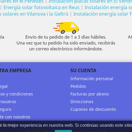
olares en el Penedés
|
Instalación placas solares en El Vendr
|
Energía solar fotovoltaica en Reus
|
Instalación energía so
solares en Vilanova i la Geltrú
|
Instalación energía solar f
la
Envío de tu pedido de 1 a 3 días hábiles.
A
Una vez que tu pedido ha sido enviado, recibirás
un correo electrónico informándote.
TRA EMPRESA
SU CUENTA
Información personal
egal
Pedidos
os y condiciones
Facturas por abono
nosotros
Direcciones
eguro
Cupones de descuento
te con nosotros
el sitio
a mejor experiencia en nuestra web. Si continúas usando este siti