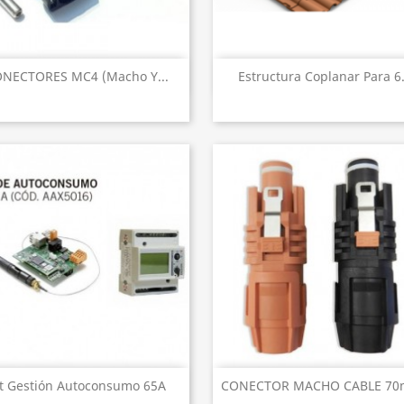
Vista rápida
Vista rápida


NECTORES MC4 (Macho Y...
Estructura Coplanar Para 6.
Vista rápida
Vista rápida


it Gestión Autoconsumo 65A
CONECTOR MACHO CABLE 7