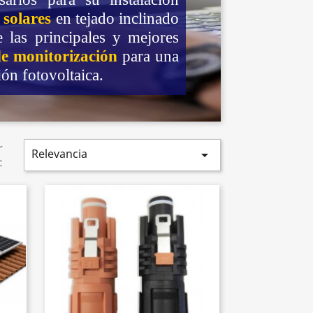
 solares
en tejado inclinado
e las principales y mejores
de monitorización
para una
ión fotovoltaica.
r
Relevancia

: