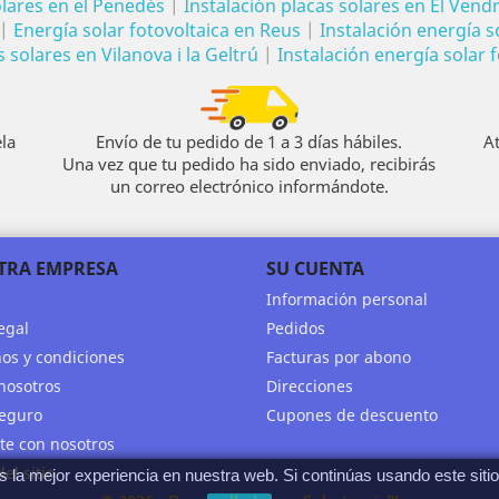
olares en el Penedés
|
Instalación placas solares en El Vendr
|
Energía solar fotovoltaica en Reus
|
Instalación energía so
solares en Vilanova i la Geltrú
|
Instalación energía solar f
la
Envío de tu pedido de 1 a 3 días hábiles.
A
Una vez que tu pedido ha sido enviado, recibirás
un correo electrónico informándote.
TRA EMPRESA
SU CUENTA
Información personal
egal
Pedidos
os y condiciones
Facturas por abono
nosotros
Direcciones
eguro
Cupones de descuento
te con nosotros
el sitio
a mejor experiencia en nuestra web. Si continúas usando este siti