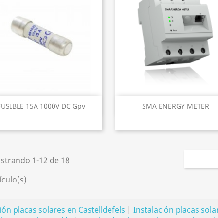
Vista rápida
Vista rápida


FUSIBLE 15A 1000V DC Gpv
SMA ENERGY METER
strando 1-12 de 18
ículo(s)
ión placas solares en Castelldefels
|
Instalación placas sol