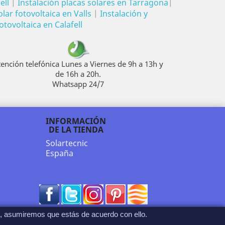
ell
|
Instalación placas solares en Tarragona
|
lar fotovoltaica en Valls
|
Instalación y
otovoltaica en Calafell
tención telefónica Lunes a Viernes de 9h a 13h y
de 16h a 20h.
Whatsapp 24/7
INFORMACIÓN
DE LA TIENDA
Solartecnic
España
Facebook
Twitter
Rss
Pinterest
Vimeo
o, asumiremos que estás de acuerdo con ello.