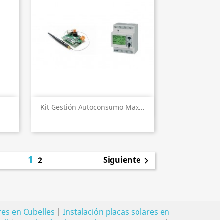
Vista rápida

Kit Gestión Autoconsumo Max...
1
Siguiente
2

ares en Cubelles
|
Instalación placas solares en