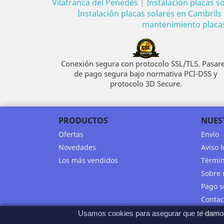
Vilafranca del Penedés
|
Instalación placas s
Instalación placas solares en Cambrils
mantenimiento placas 
Conexión segura con protocolo SSL/TLS. Pasare
de pago segura bajo normativa PCI-DSS y
protocolo 3D Secure.
PRODUCTOS
NUES
Ofertas
Envío
Novedades
Aviso l
Los más vendidos
Términ
Sobre 
Pago s
Contac
Mapa d
Usamos cookies para asegurar que te damos l