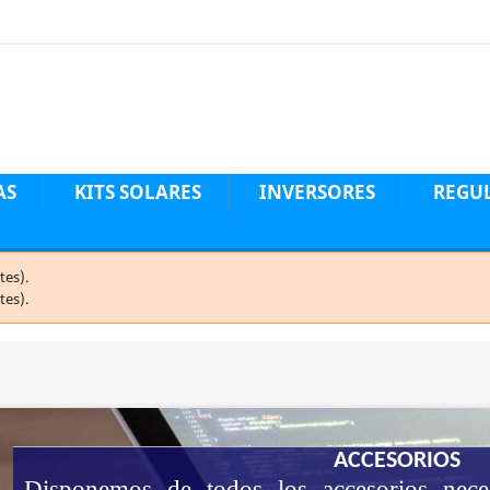
AS
KITS SOLARES
INVERSORES
REGU
tes).
tes).
ACCESORIOS
Disponemos de todos los accesorios neces