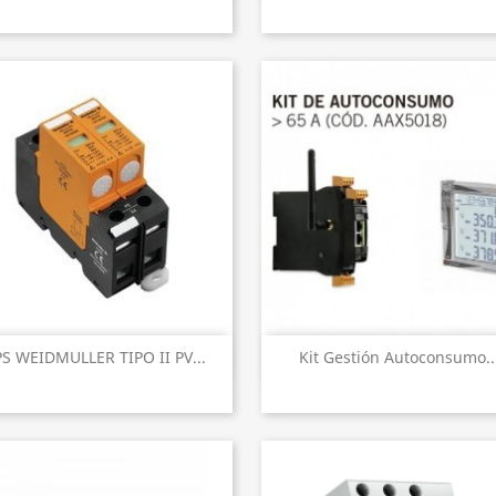
Vista rápida
Vista rápida


S WEIDMULLER TIPO II PV...
Kit Gestión Autoconsumo..