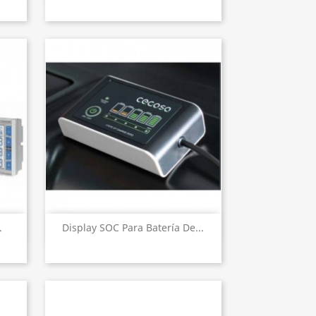
Vista rápida

.
Display SOC Para Batería De...