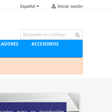


Español
Iniciar sesión

LADORES
ACCESORIOS
arios para su instalación